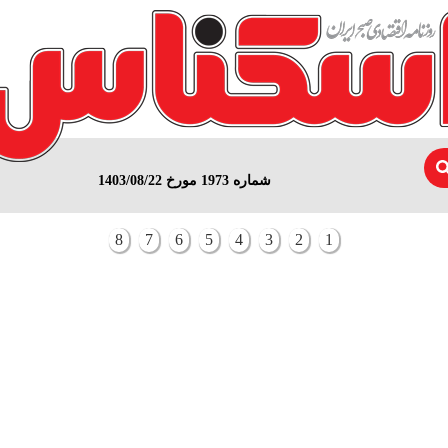
شماره 1973 مورخ 1403/08/22
8
7
6
5
4
3
2
1