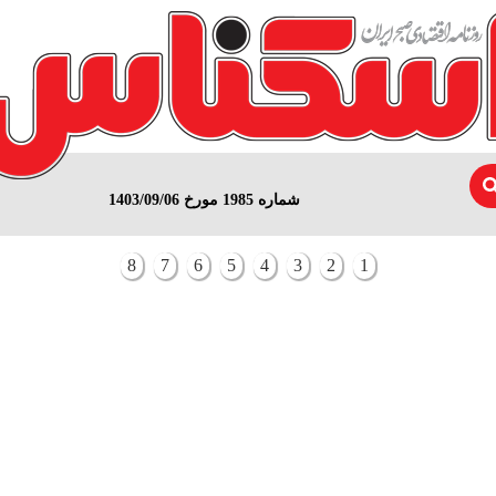
شماره 1985 مورخ 1403/09/06
8
7
6
5
4
3
2
1