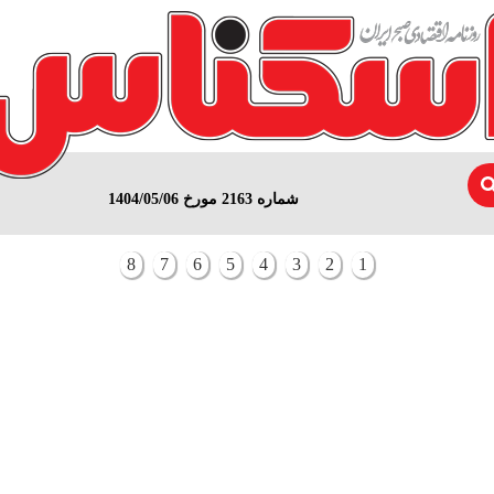
شماره 2163 مورخ 1404/05/06
8
7
6
5
4
3
2
1