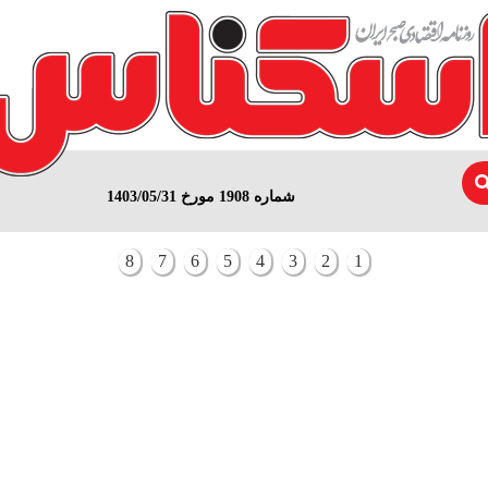
شماره 1908 مورخ 1403/05/31
8
7
6
5
4
3
2
1